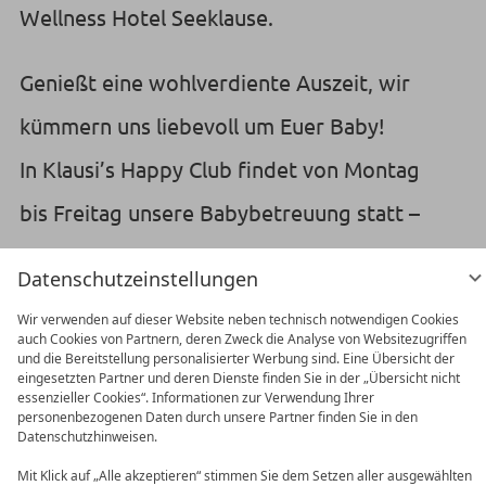
Wellness Hotel Seeklause.
Genießt eine wohlverdiente Auszeit, wir
kümmern uns liebevoll um Euer Baby!
In Klausi’s Happy Club findet von Montag
bis Freitag unsere Babybetreuung statt –
bereits ab 3 Monaten. Die jeweils erste
Datenschutzeinstellungen
Stunde ist zum Kennenlernen und
Wir verwenden auf dieser Website neben technisch notwendigen Cookies
Eingewöhnen da.
auch Cookies von Partnern, deren Zweck die Analyse von Websitezugriffen
und die Bereitstellung personalisierter Werbung sind. Eine Übersicht der
eingesetzten Partner und deren Dienste finden Sie in der „Übersicht nicht
essenzieller Cookies“. Informationen zur Verwendung Ihrer
Außerdem erwartet Euch:
personenbezogenen Daten durch unsere Partner finden Sie in den
Datenschutzhinweisen.
🍼 Unser neues Bio-Babybuffet mit
Mit Klick auf „Alle akzeptieren“ stimmen Sie dem Setzen aller ausgewählten