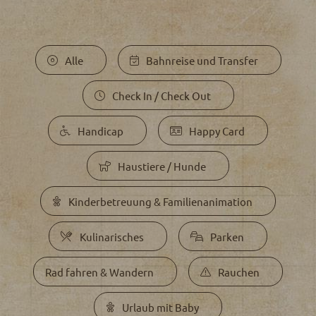
Alle
Bahnreise und Transfer
Check In / Check Out
Handicap
Happy Card
Haustiere / Hunde
Kinderbetreuung & Familienanimation
Kulinarisches
Parken
Rad fahren & Wandern
Rauchen
Urlaub mit Baby