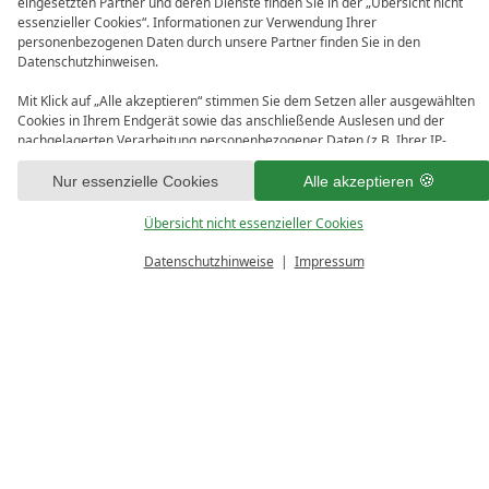
eingesetzten Partner und deren Dienste finden Sie in der „Übersicht nicht
essenzieller Cookies“. Informationen zur Verwendung Ihrer
personenbezogenen Daten durch unsere Partner finden Sie in den
Datenschutzhinweisen.
Mit Klick auf „Alle akzeptieren“ stimmen Sie dem Setzen aller ausgewählten
Cookies in Ihrem Endgerät sowie das anschließende Auslesen und der
nachgelagerten Verarbeitung personenbezogener Daten (z.B. Ihrer IP-
Adresse) durch uns und unseren Partnern zu. Falls Sie damit nicht
einverstanden sind, klicken Sie bitte auf „Nur essenzielle Cookies“. Eine
Nur essenzielle Cookies
Alle akzeptieren
individuelle Auswahl können Sie unter „Übersicht nicht essenzieller Cookies“
tätigen. Sie können Ihre Auswahl im Fußbereich dieser Website oder in den
Übersicht nicht essenzieller Cookies
Datenschutzhinweisen jederzeit aufrufen und ändern.
Datenschutzhinweise
Impressum
BUCHEN
GUTSCHEINE
ANFRAGEN
Ich bin an regelmäßigen Mitteilungen über Angebote
und Neuigkeiten interessiert.