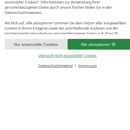
essenzieller Cookies“. Informationen zur Verwendung Ihrer
personenbezogenen Daten durch unsere Partner finden Sie in den
Datenschutzhinweisen.
Wünsche
Mit Klick auf „Alle akzeptieren“ stimmen Sie dem Setzen aller ausgewählten
Cookies in Ihrem Endgerät sowie das anschließende Auslesen und der
nachgelagerten Verarbeitung personenbezogener Daten (z.B. Ihrer IP-
Adresse) durch uns und unseren Partnern zu. Falls Sie damit nicht
einverstanden sind, klicken Sie bitte auf „Nur essenzielle Cookies“. Eine
Nur essenzielle Cookies
Alle akzeptieren
individuelle Auswahl können Sie unter „Übersicht nicht essenzieller Cookies“
tätigen. Sie können Ihre Auswahl im Fußbereich dieser Website oder in den
Übersicht nicht essenzieller Cookies
Antispam
Datenschutzhinweisen jederzeit aufrufen und ändern.
Datenschutzhinweise
Impressum
BUCHEN
GUTSCHEINE
ANFRAGEN
Datenschutz & absenden
Datenschutz