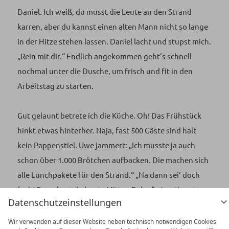
Daniel. Ich weiß, du musst die Leute an den Strand
karren, aber du kannst einen alten Mann nicht so lange
in der Hitze stehen lassen. Daniel lacht und stupst mich.
„Rein mit dir.“ Endlich angekommen geht‘s schnell
nochmal unter die Dusche, um frisch und fit in den
Arbeitstag zu starten.
Gut gelaunt betrete ich die Küche. Oh! Das Frühstück
hinkt etwas hinterher. Naja, fast 500 Gäste sind halt
kein Pappenstiel. Uwe jammert: „Ich musste ja auch
schon über 1.000 Brötchen aufbacken. Die machen sich
alle Lunchpakete für den Strand.“ „Na dann sei‘ doch
froh! Dann hast du heute Mittag Ruhe.“ „Ja, stimmt
Datenschutzeinstellungen
auch wieder Holgi.“
Wir verwenden auf dieser Website neben technisch notwendigen Cookies