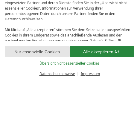
7 - 9 Nächte
eingesetzten Partner und deren Dienste finden Sie in der „Übersicht nicht
essenzieller Cookies“. Informationen zur Verwendung Ihrer
personenbezogenen Daten durch unsere Partner finden Sie in den
ANFRAGEN
Datenschutzhinweisen.
Mit Klick auf „Alle akzeptieren“ stimmen Sie dem Setzen aller ausgewählten
BUCHEN
Cookies in Ihrem Endgerät sowie das anschließende Auslesen und der
nachgelagerten Verarbeitung personenbezogener Daten (z.B. Ihrer IP-
Adresse) durch uns und unseren Partnern zu. Falls Sie damit nicht
einverstanden sind, klicken Sie bitte auf „Nur essenzielle Cookies“. Eine
Nur essenzielle Cookies
Alle akzeptieren
Verfügbare Zeiträume:
individuelle Auswahl können Sie unter „Übersicht nicht essenzieller Cookies“
tätigen. Sie können Ihre Auswahl im Fußbereich dieser Website oder in den
Übersicht nicht essenzieller Cookies
01.06.2026 - 21.09.2026
Datenschutzhinweisen jederzeit aufrufen und ändern.
Aufenthaltsdauer
Datenschutzhinweise
Impressum
BUCHEN
GUTSCHEINE
ANFRAGEN
10 - 21 Nächte
ANFRAGEN
BUCHEN