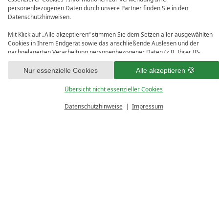
Verfügbare Zeiträume:
personenbezogenen Daten durch unsere Partner finden Sie in den
Datenschutzhinweisen.
18.10.2026 - 01.11.2026
Mit Klick auf „Alle akzeptieren“ stimmen Sie dem Setzen aller ausgewählten
Aufenthaltsdauer
Cookies in Ihrem Endgerät sowie das anschließende Auslesen und der
nachgelagerten Verarbeitung personenbezogener Daten (z.B. Ihrer IP-
7 - 14 Nächte
Adresse) durch uns und unseren Partnern zu. Falls Sie damit nicht
einverstanden sind, klicken Sie bitte auf „Nur essenzielle Cookies“. Eine
Nur essenzielle Cookies
Alle akzeptieren
ANFRAGEN
individuelle Auswahl können Sie unter „Übersicht nicht essenzieller Cookies“
tätigen. Sie können Ihre Auswahl im Fußbereich dieser Website oder in den
Übersicht nicht essenzieller Cookies
Datenschutzhinweisen jederzeit aufrufen und ändern.
Datenschutzhinweise
Impressum
BUCHEN
BUCHEN
GUTSCHEINE
ANFRAGEN
Im Preis beinhaltete Programme