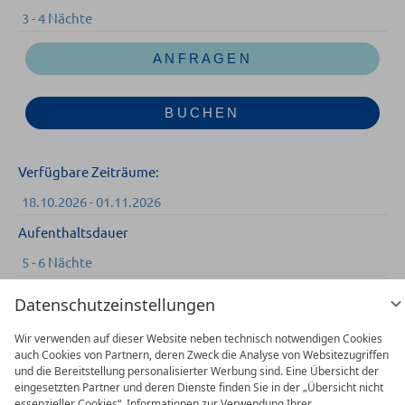
3 - 4 Nächte
ANFRAGEN
BUCHEN
Verfügbare Zeiträume:
18.10.2026 - 01.11.2026
Aufenthaltsdauer
5 - 6 Nächte
Datenschutzeinstellungen
ANFRAGEN
Wir verwenden auf dieser Website neben technisch notwendigen Cookies
auch Cookies von Partnern, deren Zweck die Analyse von Websitezugriffen
BUCHEN
und die Bereitstellung personalisierter Werbung sind. Eine Übersicht der
eingesetzten Partner und deren Dienste finden Sie in der „Übersicht nicht
essenzieller Cookies“. Informationen zur Verwendung Ihrer