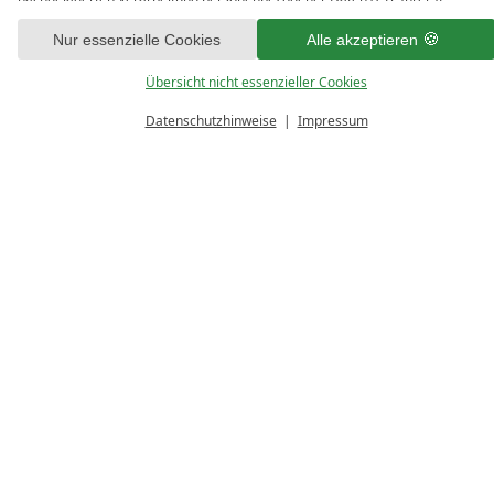
Adresse) durch uns und unseren Partnern zu. Falls Sie damit nicht
Entspannt, flexibel und komplett sorgenfrei.
einverstanden sind, klicken Sie bitte auf „Nur essenzielle Cookies“. Eine
Nur essenzielle Cookies
Alle akzeptieren
individuelle Auswahl können Sie unter „Übersicht nicht essenzieller Cookies“
tätigen. Sie können Ihre Auswahl im Fußbereich dieser Website oder in den
Übersicht nicht essenzieller Cookies
Details
Datenschutzhinweisen jederzeit aufrufen und ändern.
Datenschutzhinweise
Impressum
BUCHEN
GUTSCHEINE
ANFRAGEN
Kinderbetreuung in Klausi´s Happy-Club